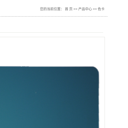
辅材
您的当前位置：
首 页
>>
产品中心
>>
色卡
配件
色卡