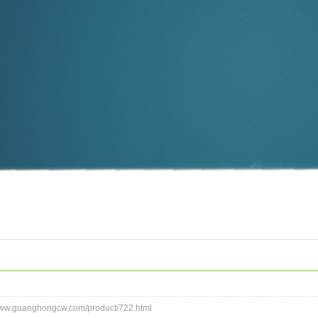
.guanghongcw.com/product/722.html