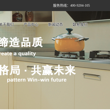
服务热线：400-9204-105
关于我们
产品中心
新闻动态
联系我们
公司简介
整体橱柜
公司新闻
企业文化
卫浴橱柜
行业新闻
加工中心
品质酒柜
技术知识
阳台洗柜
先锋衣柜
工艺、材质、
配件
柜体
门板