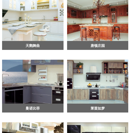
天鹅舞曲
唐顿庄园
曼诺比菲
莱茵如梦