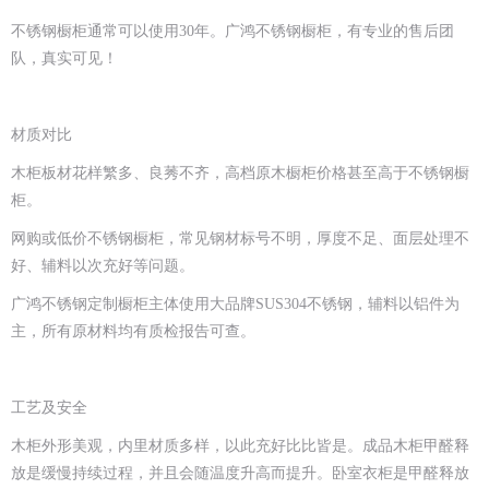
不锈钢橱柜通常可以使用
30
年。广鸿不锈钢橱柜，有专业的售后团
队，真实可见！
材质对比
木柜板材花样繁多、良莠不齐，高档原木橱柜价格甚至高于不锈钢橱
柜。
网购或低价不锈钢橱柜，常见钢材标号不明，厚度不足、面层处理不
好、辅料以次充好等问题。
广鸿不锈钢定制橱柜主体使用大品牌
SUS304
不锈钢，辅料以铝件为
主，所有原材料均有质检报告可查。
工艺及安全
木柜外形美观，内里材质多样，以此充好比比皆是。成品木柜甲醛释
放是缓慢持续过程，并且会随温度升高而提升。卧室衣柜是甲醛释放