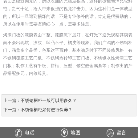
表面是经过抛光的，所以表面的光洁度很高，这样的橱柜色泽比较鲜
艳，贵气十足，给人带来很强的视觉冲击力。因为这种门是一体成型
的，所以一旦遭到损坏的话，不是专业修补的话，肯定是很费劲的，
所以在使用时需要谨慎细心一点，需要多注意。
烤漆门板的漆膜表面平整、漆膜流平度好，在灯光下逆光观察其膜表
面不会出现坑、泼纹、凹凸不平、橘皮等现象。我们广鸿的不锈钢柜
门，涵盖多个品类，色系达至百种，基本满足时下不同装修风格，有
不锈钢覆膜工艺门板、不锈钢热转印工艺门板、不锈钢水性烤漆工艺
门板；制作工艺有平板、拼框、压型、镂空嵌金属条等；制作出的产
品搭配多元，内敛尊贵。
上一篇：
不锈钢橱柜一般可以用多久？...
下一篇：
不锈钢橱柜如何进行保养？...
电话
地图
留言