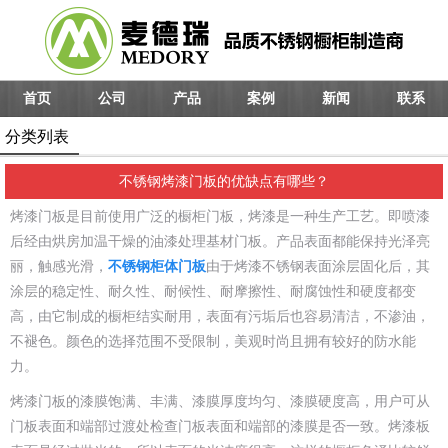
首页
公司
产品
案例
新闻
联系
分类列表
不锈钢烤漆门板的优缺点有哪些？
烤漆门板是目前使用广泛的橱柜门板，烤漆是一种生产工艺。即喷漆
后经由烘房加温干燥的油漆处理基材门板。产品表面都能保持光泽亮
丽，触感光滑，
不锈钢柜体门板
由于烤漆不锈钢表面涂层固化后，其
涂层的稳定性、耐久性、耐候性、耐摩擦性、耐腐蚀性和硬度都变
高，由它制成的橱柜结实耐用，表面有污垢后也容易清洁，不渗油，
不褪色。颜色的选择范围不受限制，美观时尚且拥有较好的防水能
力。
烤漆门板的漆膜饱满、丰满、漆膜厚度均匀、漆膜硬度高，用户可从
门板表面和端部过渡处检查门板表面和端部的漆膜是否一致。烤漆板