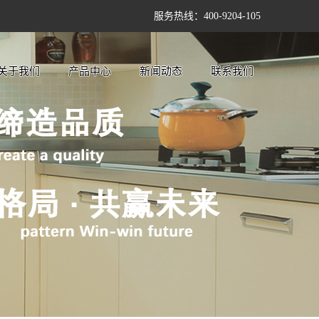
服务热线：400-9204-105
关于我们
产品中心
新闻动态
联系我们
公司简介
江苏整体橱柜
公司新闻
企业文化
江苏卫浴橱柜
行业新闻
加工中心
江苏品质酒柜
技术知识
江苏阳台洗柜
江苏先锋衣柜
江苏工艺、材
质、配件
江苏柜体
江苏门板