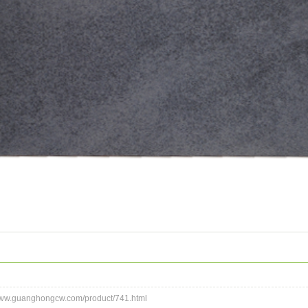
.guanghongcw.com/product/741.html